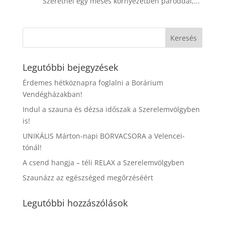
Szeretnél egy mesés környezetben pároddal,...
Legutóbbi bejegyzések
Érdemes hétköznapra foglalni a Borárium
Vendégházakban!
Indul a szauna és dézsa időszak a Szerelemvölgyben
is!
UNIKÁLIS Márton-napi BORVACSORA a Velencei-
tónál!
A csend hangja – téli RELAX a Szerelemvölgyben
Szaunázz az egészséged megőrzéséért
Legutóbbi hozzászólások