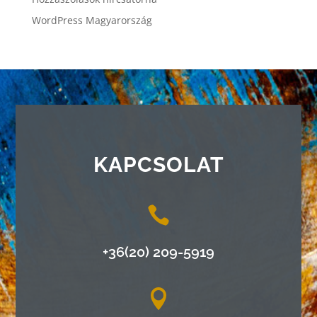
WordPress Magyarország
KAPCSOLAT

+36(20) 209-5919
