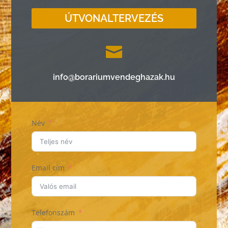
ÚTVONALTERVEZÉS

info@borariumvendeghazak.hu
Név
Email cím
Telefonszám