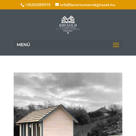
+36202095919
info@borariumvendeghazak.hu
MENÜ