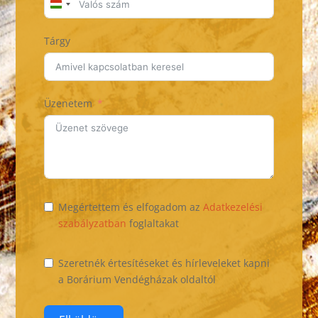
H
u
Tárgy
n
g
a
r
Üzenetem
y
+
3
6
Megértettem és elfogadom az
Adatkezelési
szabályzatban
foglaltakat
Szeretnék értesítéseket és hírleveleket kapni
a Borárium Vendégházak oldaltól