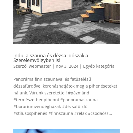
Indul a szauna és dézsa időszak a
Szerelemvölgyben is!
Szerző:
webmaster
|
nov 3, 2024
|
Egyéb kategória
Panoráma finn szaunával és fatüzelésű
dézsafürdővel koronázhatjátok meg a pihenéseteket
nálunk. Várunk szeretettel! #pázmánd
#természetbenpihenni #panorámaszauna
#boráriumvendégházak #dézsafürdő
#stílusospihenés #finnszauna #relax #csodaősz...