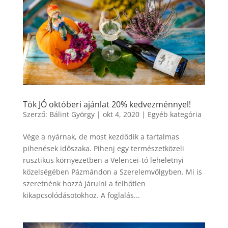
Tök JÓ októberi ajánlat 20% kedvezménnyel!
Szerző:
Bálint György
|
okt 4, 2020
|
Egyéb kategória
Vége a nyárnak, de most kezdődik a tartalmas
pihenések időszaka. Pihenj egy természetközeli
rusztikus környezetben a Velencei-tó leheletnyi
közelségében Pázmándon a Szerelemvölgyben. Mi is
szeretnénk hozzá járulni a felhőtlen
kikapcsolódásotokhoz. A foglalás...