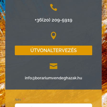

+36(20) 209-5919

ÚTVONALTERVEZÉS

info@borariumvendeghazak.hu
Név