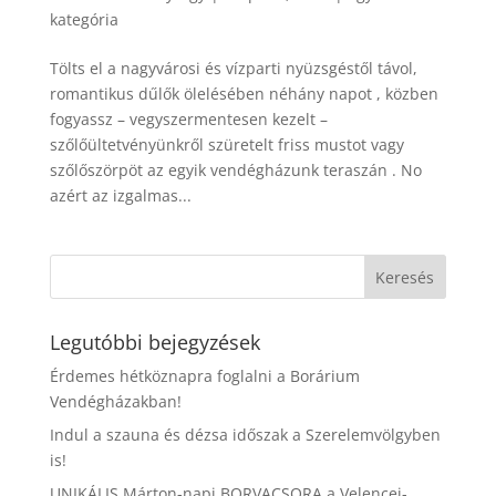
kategória
Tölts el a nagyvárosi és vízparti nyüzsgéstől távol,
romantikus dűlők ölelésében néhány napot , közben
fogyassz – vegyszermentesen kezelt –
szőlőültetvényünkről szüretelt friss mustot vagy
szőlőszörpöt az egyik vendégházunk teraszán . No
azért az izgalmas...
Legutóbbi bejegyzések
Érdemes hétköznapra foglalni a Borárium
Vendégházakban!
Indul a szauna és dézsa időszak a Szerelemvölgyben
is!
UNIKÁLIS Márton-napi BORVACSORA a Velencei-