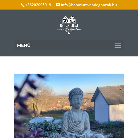
+36202095919
info@borariumvendeghazak.hu
MENÜ