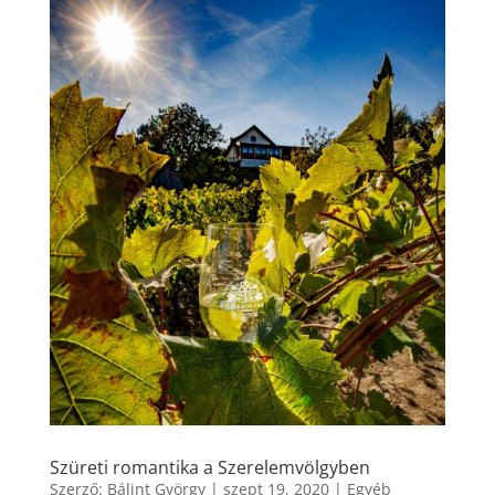
Szüreti romantika a Szerelemvölgyben
Szerző:
Bálint György
|
szept 19, 2020
|
Egyéb