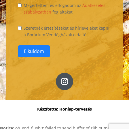
Megértettem és elfogadom az
Adatkezelési
szabályzatban
foglaltakat
Szeretnék értesítéseket és hírleveleket kapni
a Borárium Vendégházak oldaltól
Elküldöm
Készítette: Honlap-tervezés
Notice
: ob_end_flush(): failed to send buffer of zlib output