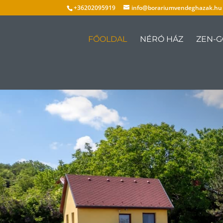
+36202095919
info@borariumvendeghazak.hu
FŐOLDAL
NÉRÓ HÁZ
ZEN-GŐ