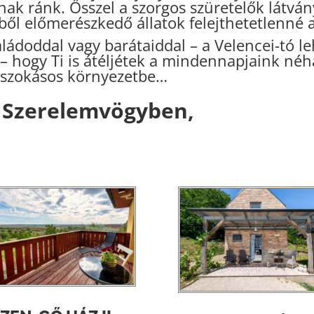
nak ránk.
Ősszel a szorgos szüretelők látvá
ből előmerészkedő állatok felejthetetlenné
ládoddal vagy barátaiddal – a Velencei-tó l
– hogy Ti is átéljétek a mindennapjaink néhá
a szokásos környezetbe…
a Szerelemvögyben,