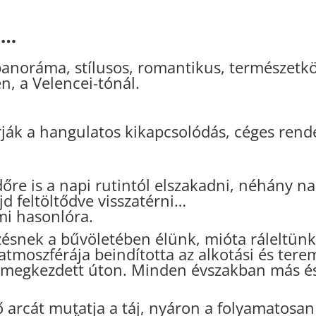
i
…
panoráma, stílusos, romantikus, természetkö
, a Velencei-tónál.
rják a hangulatos kikapcsolódás, céges ren
őre is a napi rutintól elszakadni, néhány na
 feltöltődve visszatérni…
mi hasonlóra.
ésnek a bűvöletében élünk, mióta ráleltünk
 atmoszférája beindította az alkotási és tere
a megkezdett úton.
Minden évszakban más és
lő arcát mutatja a táj, nyáron a folyamatosa