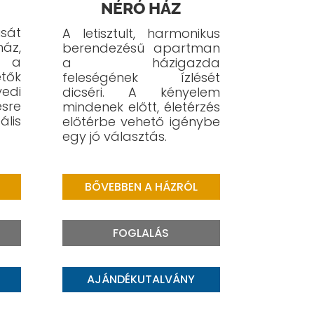
NÉRÓ HÁZ
sát
A letisztult, harmonikus
áz,
berendezésű apartman
n a
a házigazda
tők
feleségének ízlését
edi
dicséri.
A kényelem
sre
mindenek előtt, életérzés
lis
előtérbe vehető igénybe
egy jó választás.
BŐVEBBEN A HÁZRÓL
FOGLALÁS
AJÁNDÉKUTALVÁNY