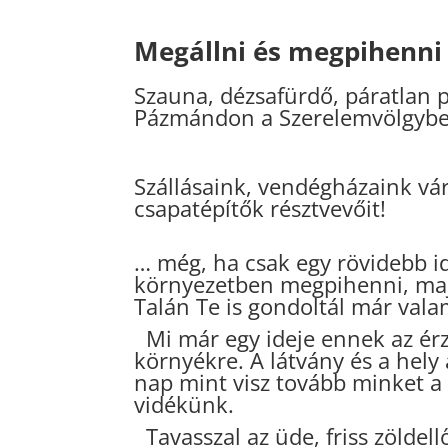
Megállni
és megpihenn
Szauna, dézsafürdő, páratlan 
Pázmándon a Szerelemvölgyben
Szállásaink, vendégházaink vá
csapatépítők résztvevőit!
… még, ha csak egy rövidebb id
környezetben megpihenni, majd
Talán Te is gondoltál már vala
Mi már egy ideje ennek az érz
környékre.
A látvány és a hely
nap mint visz tovább minket 
vidékünk.
Tavasszal az üde, friss zöldel