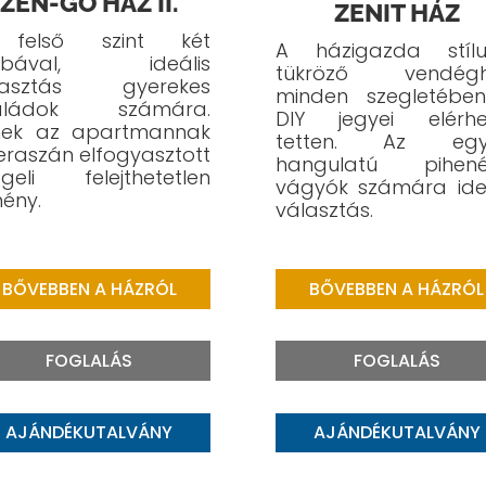
ZEN-GŐ HÁZ II.
ZENIT HÁZ
felső szint két
A házigazda stílu
obával, ideális
tükröző vendégh
lasztás gyerekes
minden szegletébe
aládok számára.
DIY jegyei elérhe
nek az apartmannak
tetten.
Az egy
eraszán elfogyasztott
hangulatú pihené
ggeli felejthetetlen
vágyók számára ideá
ény.
választás.
BŐVEBBEN A HÁZRÓL
BŐVEBBEN A HÁZRÓL
FOGLALÁS
FOGLALÁS
AJÁNDÉKUTALVÁNY
AJÁNDÉKUTALVÁNY