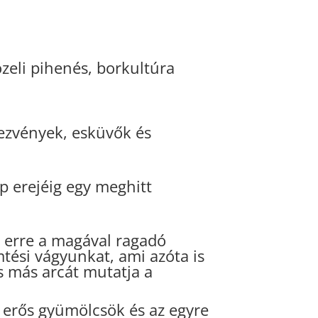
zeli pihenés, borkultúra
dezvények, esküvők és
p erejéig egy meghitt
 erre a magával ragadó
mtési vágyunkat, ami azóta is
 más arcát mutatja a
n erős gyümölcsök és az egyre