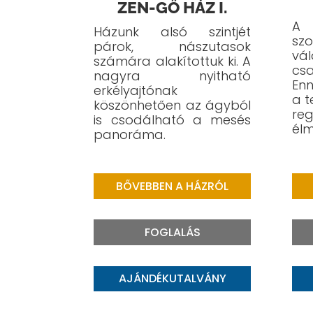
ZEN-GŐ HÁZ I.
A 
Házunk alsó szintjét
sz
párok, nászutasok
vá
számára alakítottuk ki.
A
cs
nagyra nyitható
En
erkélyajtónak
a t
köszönhetően az ágyból
re
is csodálható a mesés
élm
panoráma.
BŐVEBBEN A HÁZRÓL
FOGLALÁS
AJÁNDÉKUTALVÁNY