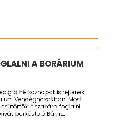
GLALNI A BORÁRIUM
edig a hétköznapok is rejtenek
rárium Vendégházakban! Most
csütörtöki éjszakára foglalni
ivát borkóstoló Bálint...