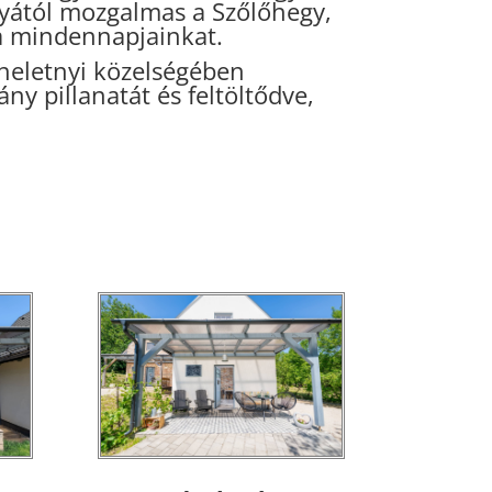
nyától mozgalmas a Szőlőhegy,
 a mindennapjainkat.
eheletnyi közelségében
ny pillanatát és feltöltődve,