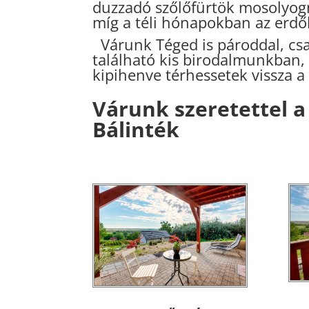
duzzadó szőlőfürtök mosolyog
míg a téli hónapokban az erdő
Várunk Téged is pároddal, csa
található kis birodalmunkban, 
kipihenve térhessetek vissza 
Várunk szeretettel 
Bálinték