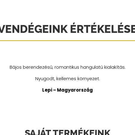
VENDÉGEINK ÉRTÉKELÉS
Kényelmes, tiszta, maximálisan felszerelt ház.
Mária – Svédország
SAJÁT TERMÉKEINK